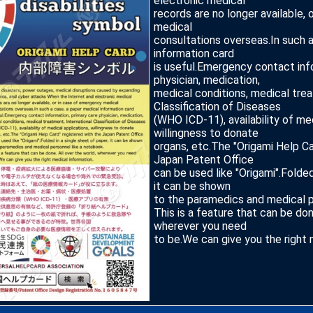
electronic medical
records are no longer available,
medical
consultations overseas.In such 
information card
is useful.Emergency contact inf
physician, medication,
medical conditions, medical trea
Classification of Diseases
(WHO ICD-11), availability of med
willingness to donate
organs, etc.The "Origami Help Ca
Japan Patent Office
can be used like "Origami".Folded
it can be shown
to the paramedics and medical p
This is a feature that can be don
wherever you need
to be.We can give you the right 