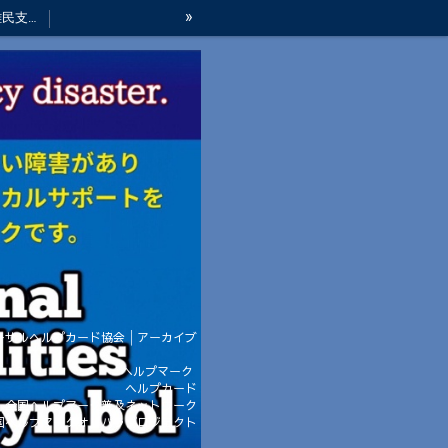
»
ウクライナ避難民支援折り紙ヘルプカード（寄付品）
活動の歴史
お問い合わせ
お礼の声
ーサルヘルプカード協会│アーカイブ
ヘルプマーク
ヘルプカード
・全国ヘルプマーク普及ネットワーク
国ヘルプマークオリパラプロジェクト