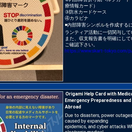
療情報カード）
③防水カードケース
④カラビナ
◾️内部障害シンボルを作成する
ランティア活動に一切関与して
また、収支報告書を明確にして
ご確認下さい。
https://www.skart-tokyo.com/p
Origami Help Card with Medica
Emergency Preparedness and 
Abroad
Due to disasters, power outages
caused by expanding
epidemics, and cyber attacks W