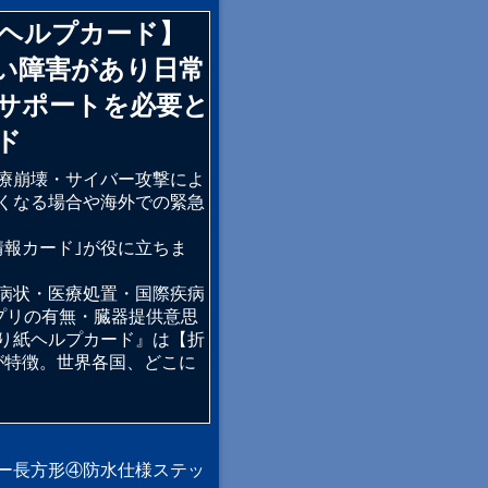
紙ヘルプカード】
い障害があり日常
サポートを必要と
ド
療崩壊・サイバー攻撃によ
くなる場合や海外での緊急
情報カード｣が役に立ちま
病状・医療処置・国際疾病
療アプリの有無・臓器提供意思
り紙ヘルプカード』は【折
が特徴。世界各国、どこに
ー長方形④防水仕様ステッ