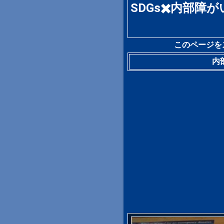
SDGs✖️内部障がい（
このページを
内