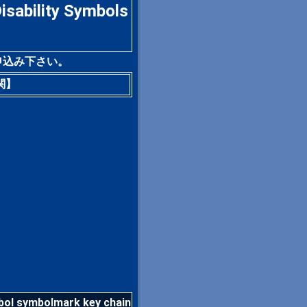
ility Symbols
申込み下さい。
関】
mbol symbolmark key chain