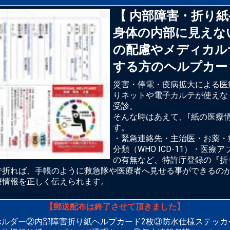
【 内部障害・折り
身体の内部に見えな
の配慮やメディカル
する方のヘルプカー
災害・停電・疫病拡大による医
りネットや電子カルテが使えな
受診。
そんな時はあえて、｢紙の医療
す。
・緊急連絡先・主治医・お薬・
分類（WHO ICD-11）・医
の有無など、特許庁登録の『折
で折れば、手帳のように救急隊や医療者へ見せる事ができるの
療情報を正しく伝えられます。
【郵送配布は終了させて頂きました】
ホルダー②内部障害折り紙ヘルプカード2枚③防水仕様ステッカ