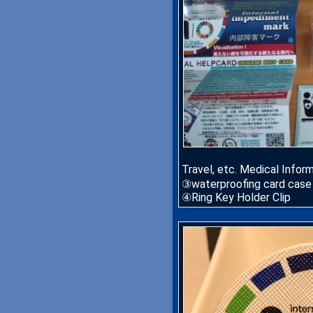
Travel, etc. Medical Info
③waterproofing card case
④Ring Key Holder Clip