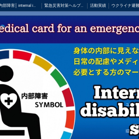
内部障害│ internal impediment mark│郵送システム
緊急災害対策ヘルプカード
活動実績
ンヘルプカード
全国ヘルプカードsupporter活動報告
被災地支援活動
全国導入情報
国会質問・医療講演会など活動
全国キャンペーン【終了】
募金収支報告
創設者 ご挨拶
全国の配布場所・普及状況
フォトコンテスト
ご寄附頂いた方のお心
みっちょさんのブログより
オーダーメイドのヘルプマーク・販売のヘルプマークについての当協会の考え方
みんなのフォトギャラリー
管理者専用
管理者専用
ユニバ
旧
旧・全