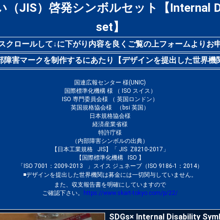
JIS）啓発シンボルセット【Internal Disab
set】
スクロールして↓に下がり内容を良くご覧の上フォームよりお
部障害マークを制作するにあたり【デザインを提出した世界機
国連広報センター 様(UNIC)
国際標準化機構 様 （ ISO スイス）
ISO 専門委員会様 （ 英国ロンドン）
英国規格協会様 （bsi 英国）
日本規格協会様
経済産業省様
特許庁様
（内部障害シンボルの出典）
【日本工業規格 JIS】「 JIS Z8210-2017」
【国際標準化機構 ISO 】
「ISO 7001：2009-2013 」スイス ジュネーブ（ISO 9186-1：2014）
◾️デザインを提出した世界機関は募金には一切関与していません。
また、収支報告書を明確にしていますので
ご確認下さい。
https://www.skart-tokyo.com/p/22/
SDGs× Internal Disability Sy