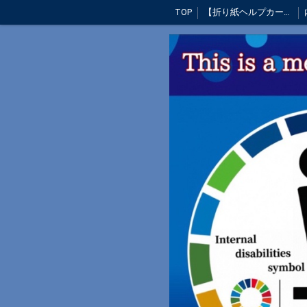
TOP
【折り紙ヘルプカード】郵送お申込み
テレビ・新聞・ラジオ出演
ノンタ
災害時・緊急時のために！
【運営概要】
元全国ヘルプマーク普及ネットワークメンバー制度終了