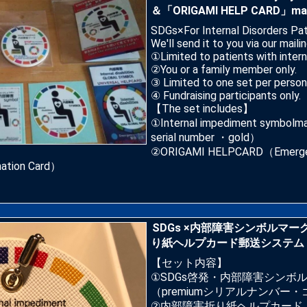
＆「ORIGAMI HELP CARD」mail
SDGs×For Internal Disorders Pat
We'll send it to you via our mail
①Limited to patients with intern
②You or a family member only.
③ Limited to one set per person
④ Fundraising participants only.
【The set includes】
①Internal impediment symbolm
serial number ・gold）
②ORIGAMI HELPCARD（Emergency
rmation Card）
SDGs ×内部障害シンボルマ
り紙ヘルプカード郵送システム
【セット内容】
①SDGs啓発・内部障害シンボ
（premiumシリアルナンバー
②内部障害折り紙ヘルプカード