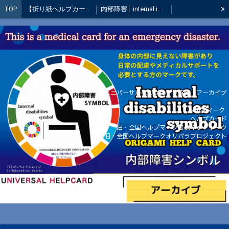
»
TOP
【折り紙ヘルプカード】郵送お申込み
内部障害│ internal impediment mark│郵送システム
緊急災害対策ヘルプカード
活動実績
ウクライナ避難民支援折り紙ヘルプカード（寄付品）
テレビ・新聞・ラジオ出演
ノンタンヘルプカード
全国ヘルプカードsupporter活動報告
被災地支援活動
全国導入情報
活動の歴史
災害時・緊急時のために！
国会質問・医療講演会など活動
ユニバーサルヘルプカード協会│アーカイブ
全国キャンペーン【終了】
募金収支報告
創設者 ご挨拶
ヘルプマーク
ヘルプカード
お問い合わせ
【運営概要】
全国の配布場所・普及状況
旧・全国ヘルプマーク普及ネットワーク
旧・全国ヘルプマークオリパラプロジェクト
フォトコンテスト
ご寄附頂いた方のお心
みっちょさんのブログより
お礼の声
元全国ヘルプマーク普及ネットワークメンバー制度終了
オーダーメイドのヘルプマーク・販売のヘルプマークについての当協会の考え方
みんなのフォトギャラリー
管理者専用
管理者専用