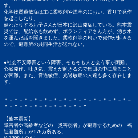
す。
化学物質過敏症は主に柔軟剤や煙草のにおい、香りで発作
を起こしたり、
倒れたりするお子さんが日本に沢山発症している。熊本震
災では、配給水も飲めず、ボランティアさん方が、湧き水
を運んだ話を聞きました。柔軟剤等の匂いで発作が起きる
ので、避難所の共同生活が送れない。
●社会不安障害という障害、そもそも人と会う事が困難。
心臓発作、吐き気、震えが起きるので集団の中に居ること
が困難。また、音過敏症、光過敏症の人達も多く存在しま
す。
＊－＊－＊－＊－＊－＊－＊－＊－＊－＊－＊－＊－＊－
＊－＊－＊－＊－＊－＊－＊－＊－＊
【熊本震災】
障害者や高齢者などの「災害弱者」が避難するための「福
祉避難所」が176カ所ある。