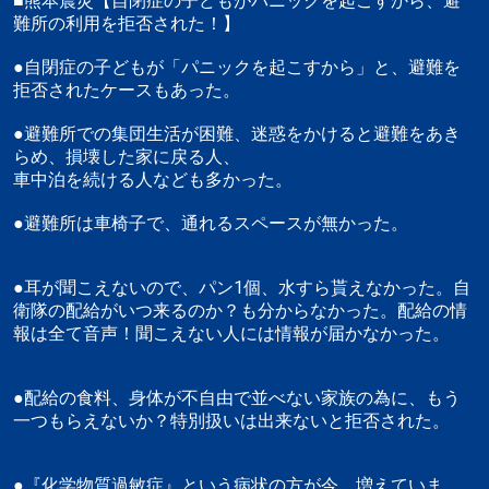
■熊本震災【自閉症の子どもがパニックを起こすから、避
難所の利用を拒否された！】
●自閉症の子どもが「パニックを起こすから」と、避難を
拒否されたケースもあった。
●避難所での集団生活が困難、迷惑をかけると避難をあき
らめ、損壊した家に戻る人、
車中泊を続ける人なども多かった。
●避難所は車椅子で、通れるスペースが無かった。
●耳が聞こえないので、パン1個、水すら貰えなかった。自
衛隊の配給がいつ来るのか？も分からなかった。配給の情
報は全て音声！聞こえない人には情報が届かなかった。
●配給の食料、身体が不自由で並べない家族の為に、もう
一つもらえないか？特別扱いは出来ないと拒否された。
●『化学物質過敏症』という病状の方が今、増えていま